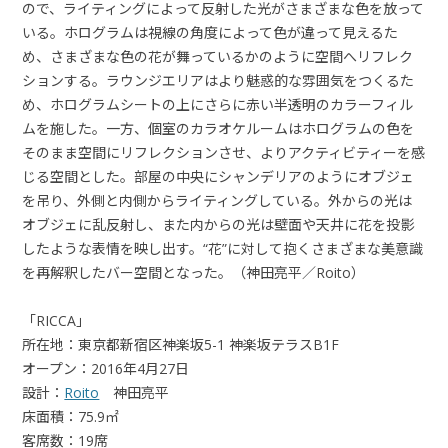
ので、ライティングによって反射した光がさまざまな色を放って
いる。ホログラムは視線の角度によって色が違って見えるた
め、さまざまな色の花が舞っているかのように空間へリフレク
ションする。ラウンジエリアはより魅惑的な雰囲気をつくるた
め、ホログラムシートの上にさらに赤い半透明のカラーフィル
ムを施した。一方、個室のカラオケルームはホログラムの色を
そのまま空間にリフレクションさせ、よりアクティビティーを感
じる空間とした。部屋の中央にシャンデリアのようにオブジェ
を吊り、外側と内側からライティングしている。外からの光は
オブジェに乱反射し、また内からの光は壁面や天井に花を投影
したような表情を映し出す。“花”に対して抱くさまざまな美意識
を再解釈したバー空間となった。（神田亮平／Roito）
「RICCA」
所在地：東京都新宿区神楽坂5-1 神楽坂テラスB1F
オープン：2016年4月27日
設計：
Roito
神田亮平
床面積：75.9㎡
客席数：19席