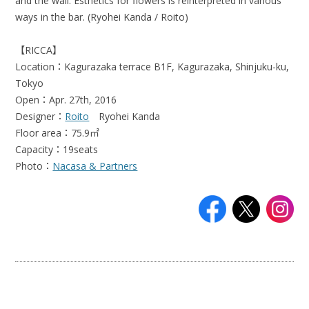
and the wall. Esthetics for flowers is reinterpreted in various
ways in the bar. (Ryohei Kanda / Roito)
【RICCA】
Location：Kagurazaka terrace B1F, Kagurazaka, Shinjuku-ku,
Tokyo
Open：Apr. 27th, 2016
Designer：
Roito
Ryohei Kanda
Floor area：75.9㎡
Capacity：19seats
Photo：
Nacasa & Partners