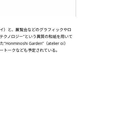
エオイ）と、展覧会などのグラフィックやロ
“テクノロジー”という異質の和紙を用いて
hi Garden”（atelier oï）
ギャラリートークなども予定されている。