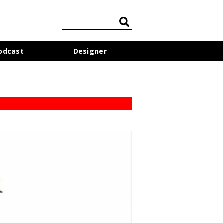
検
索:
odcast
Designer