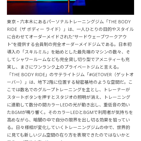
東京・六本木にあるパーソナルトレーニングジム「THE BODY
RIDE（ザ ボディー ライド）」は、一人ひとりの目的やスタイル
に合わせてオーダーメイドされた“サードウェーブワークアウ
ト”を提供する会員制の完全オーダーメイドジムである。日本初
導入の「スキルミル」を始めとした最先端のマシンの数々、そ
してシャワールームなども完全貸し切り型でアメニティーも充
実し、まさにワンランク上のプライベートジムと言える。
「THE BODY RIDE」のサテライトジム「#GETOVER（ゲットオ
ーバー）」は、地下2階に位置する秘密基地のような空間だ。こ
こでは数名でのグループトレーニングを主とし、トレーナーが
スタートボタンを押すとスタジオの照明が消え、トレーニング
に連動して数分の間カラーLEDの光が動き出し、重低音の効い
たBGMが鳴り響く。そのカラーLEDとBGMで利用者が気持ちを
高めながら、暗闇の中で自分の限界を出し切る効果を狙ってい
る。日々様相が変化していくトレーニングジムの中で、世界的
に見ても新しいジム空間の在り方を表現できたのではないかと