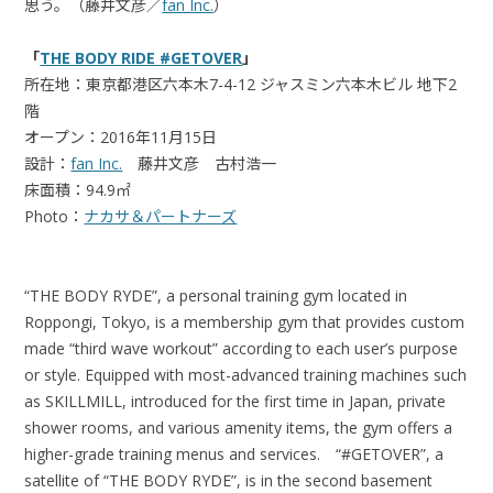
思う。（藤井文彦／
fan Inc.
）
「
THE BODY RIDE #GETOVER
」
所在地：東京都港区六本木7-4-12 ジャスミン六本木ビル 地下2
階
オープン：2016年11月15日
設計：
fan Inc.
藤井文彦 古村浩一
床面積：94.9㎡
Photo：
ナカサ＆パートナーズ
“THE BODY RYDE”, a personal training gym located in
Roppongi, Tokyo, is a membership gym that provides custom
made “third wave workout” according to each user’s purpose
or style. Equipped with most-advanced training machines such
as SKILLMILL, introduced for the first time in Japan, private
shower rooms, and various amenity items, the gym offers a
higher-grade training menus and services. “#GETOVER”, a
satellite of “THE BODY RYDE”, is in the second basement