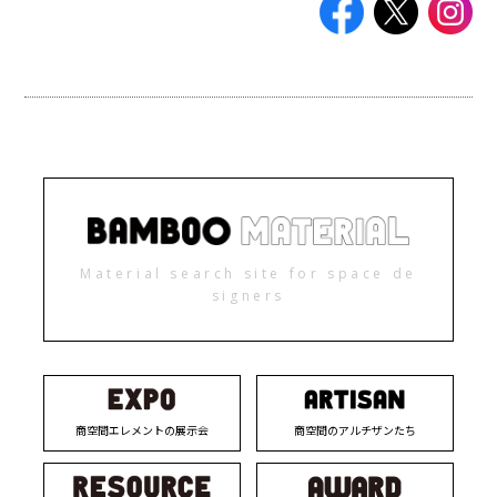
Material search site for space de
signers
商空間エレメントの展示会
商空間のアルチザンたち