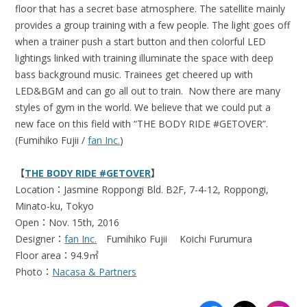
floor that has a secret base atmosphere. The satellite mainly
provides a group training with a few people. The light goes off
when a trainer push a start button and then colorful LED
lightings linked with training illuminate the space with deep
bass background music. Trainees get cheered up with
LED&BGM and can go all out to train. Now there are many
styles of gym in the world. We believe that we could put a
new face on this field with “THE BODY RIDE #GETOVER”.
(Fumihiko Fujii /
fan Inc.
)
【
THE BODY RIDE #GETOVER
】
Location：Jasmine Roppongi Bld. B2F, 7-4-12, Roppongi,
Minato-ku, Tokyo
Open：Nov. 15th, 2016
Designer：
fan Inc.
Fumihiko Fujii Koichi Furumura
Floor area：94.9㎡
Photo：
Nacasa & Partners