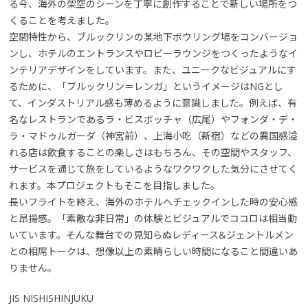
る今、海外の架空のシーンを丁寧に創作することで新しい場所をつ
くることを考えました。
空間特性から、ブルックリンの某地下ボウリング場をコンバージョ
ンし、ホテルのエントランスやロビーラウンジをつくったようなイ
ンテリアデザインをしています。また、ユニークなビジュアルにす
るために、「ブルックリン＝レンガ」というイメージはNGとし
て、インダストリアル感も薄めるように意識しました。例えば、有
名なレストランであるラ・ビスボッチャ（広尾）やフォンダ・デ・
ラ・マドゥルガーダ（神宮前）、上海小吃（新宿）などの異国感溢
れる店は飲食することの楽しさはもちろん、その空間やスタッフ、
サービスを通じて旅をしているようなワクワクした気分にさせてく
れます。本プロジェクトもそこを目指しました。
長いフライトを終え、海外のホテルへチェックインした時の安心感
と昂揚感。「素敵な非日常」の体験とビジュアルでココロは相当動
いています。そんな舞台での見知らぬレディース&ジェントルメン
との相席トークは、想像以上の素晴らしい時間になること間違いあ
りません。
JIS NISHISHINJUKU