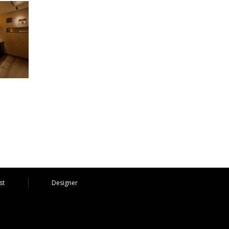
st
Designer