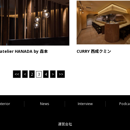
atelier HANADA by 森本
CURRY 西成クミン
<<
<
2
3
4
>
>>
nterior
News
Interview
Podca
運営会社