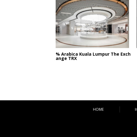
% Arabica Kuala Lumpur The Exch
ange TRX
HOME
I
コンテンツへ移動