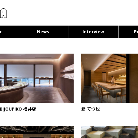
コンテンツへ移動
r
News
Interview
P
BIJOUPIKO 福井店
鮨 てつ也