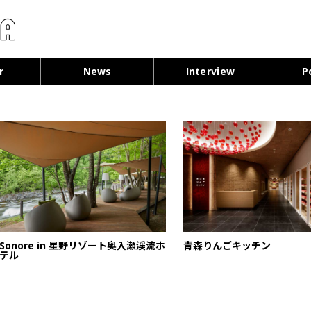
コンテンツへ移動
r
News
Interview
P
Sonore in 星野リゾート奥入瀬渓流ホ
青森りんごキッチン
テル