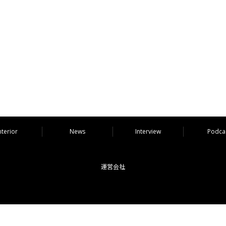
nterior
News
Interview
Podca
運営会社