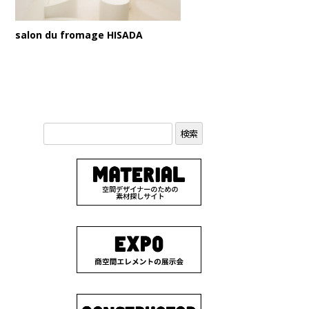
salon du fromage HISADA
検
索: