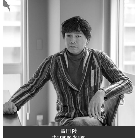
寶田 陵
the range design