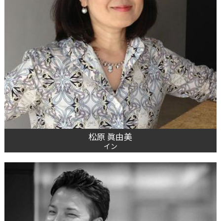
松原 眞由美
イン