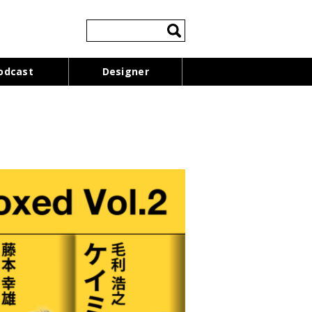
検
索:
odcast
Designer