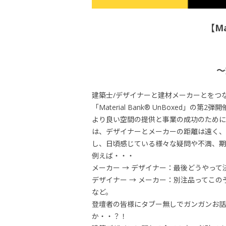
【M
〜
建築士/デザイナーと建材メーカーとをつない
「Material Bank® UnBoxed」の第
より良い空間の提供と事業の成功のために
は、デザイナーとメーカーの距離は遠く、
し、日頃感じている様々な疑問や不満、期
例えば・・・
メーカー → デザイナー：最後どうやっ
デザイナー → メーカー：別注品ってこ
など。
登壇者の皆様にタブー無しでガンガンお話
か・・？！