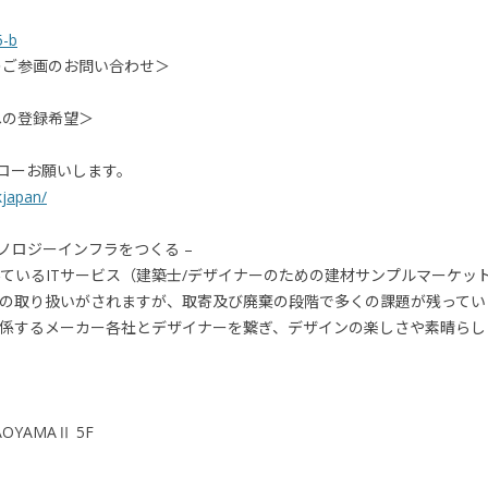
5-b
anへのご参画のお問い合わせ＞
anへの登録希望＞
フォローお願いします。
kjapan/
ノロジーインフラをつくる –
ているITサービス（建築士/デザイナーのための建材サンプルマーケッ
の取り扱いがされますが、取寄及び廃棄の段階で多くの課題が残ってい
係するメーカー各社とデザイナーを繋ぎ、デザインの楽しさや素晴らし
OYAMAⅡ 5F