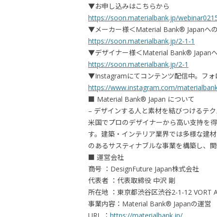
▼お申し込みはこちらから
https://soon.materialbank.jp/webinar021
▼メーカー様＜Material Bank® Jap
https://soon.materialbank.jp/2-1-1
▼デザイナー様＜Material Bank® Jap
https://soon.materialbank.jp/2-1
▼Instagramにてコンテンツ配信中。
https://www.instagram.com/materialban
■ Material Bank® Japan について
– デザインする人と素材を結びつけるテク
米国でプロのデザイナーから高い支持を得
す。建築・インテリア業界では多様な建材
のあるサスティナブルな事業を構築し、関
■ 運営会社
商号 ：DesignFuture Japan株式会社
代表者 ：代表取締役 中沢 剛
所在地 ：東京都渋谷区渋谷2-1-12 VORT A
事業内容：Material Bank® Japanの運営
URL ：
https://materialbank.jp/