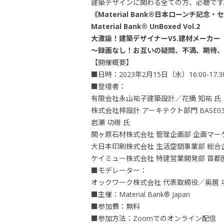
建築デザインに関わる全ての方、必聴です
《Material Bank®日本ローンチ記念
Material Bank® UnBoxed Vol.2
大激論！建築デザイナーVS.建材メーカー
〜録画なし！お互いの疑問、不満、期待、
【開催概要】
■日時：2023年2月15日（水）16:00-17:3
■登壇者：
有限会社永山祐子建築設計／花摘 知祐 氏
株式会社梓設計 アーキテクト部門 BASE
岩瀬 功樹 氏
関ヶ原石材株式会社 管理企画部 企画マーケ
大日本印刷株式会社 生活空間事業部 総合企
ケイミュー株式会社 特建営業開発部 首都
■モデレーター：
オックワーク株式会社 代表取締役／奥居 
■主催：Material Bank® Japan
■参加費：無料
■参加方法：Zoomでのオンライン配信