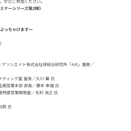
。ぜひご参加ください。
・セミナーシリーズ第2弾》
ぶっちゃけます〜
0
03 アソシエイト株式会社梓総合研究所「AIR」兼務／
ティング室 室長／久川 翼 氏
画営業本部 部長／藤本 幸雄 氏
圏特建営業開発室／毛利 浩之 氏
功周 氏