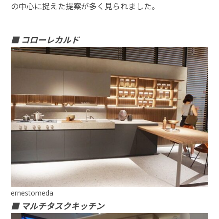
の中⼼に捉えた提案が多く⾒られました。
■ コローレカルド
ernestomeda
■ マルチタスクキッチン