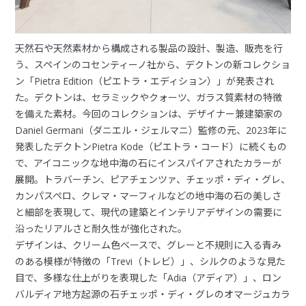
天然石や天然素材から構成される製品の設計、製造、販売を行
う、スペインのコセンティーノ社から、デクトンの新コレクショ
ン「Pietra Edition（ピエトラ・エディション）」が発表され
た。デクトンは、セラミックやクォーツ、ガラス質素材の特徴
を備えた素材。今回のコレクションは、デザイナー兼建築家の
Daniel Germani（ダニエル・ジェルマニ）監修の元、2023年に
発表したデクトンPietra Kode（ピエトラ・コード）に続くもの
で、アイコニックな地中海の石にインスパイアされたカラーが
展開。トラバーチン、ピアチェンツァ、チェッポ・ディ・グレ、
カンパスペロ、クレマ・マーフィルなどの地中海の石の美しさ
と細部を表現して、現代の建築とインテリアデザインの需要に
沿ったリアルさと耐久性が強化された。
デザインは、クリーム色ベースで、グレーと不規則に入る青み
のある模様が特徴の「Trevi（トレビ）」、シルクのような見た
目で、多様な仕上がりを表現した「Adia（アディア）」、ロン
バルディア地方起源の石チェッポ・ディ・グレのオマージュカラ