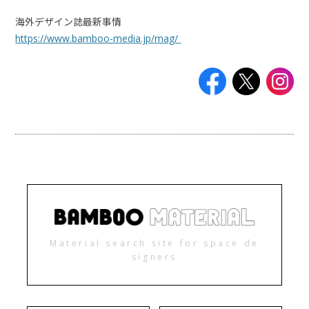
海外デザイン誌最新事情
https://www.bamboo-media.jp/mag/
Material search site for space de
signers