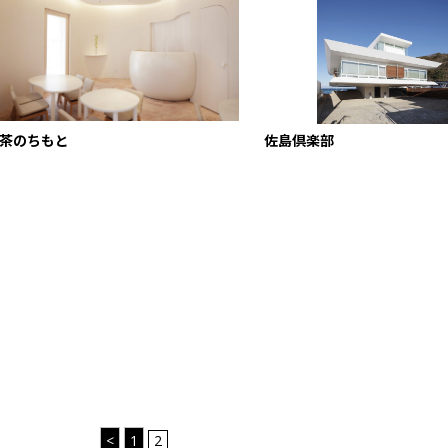
茶のちもと
佐島倶楽部
<
1
2