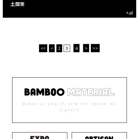
土間笑
+all
3
4
>
>>
<<
<
2
Material search site for space de
signers