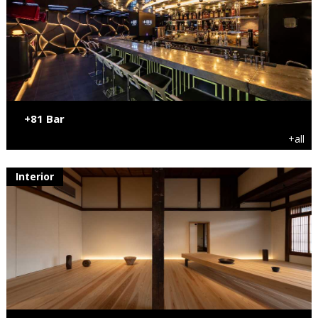
+81 Bar
+all
Interior