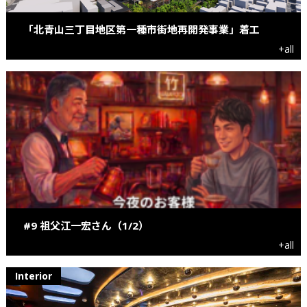
「北⻘山三丁目地区第一種市街地再開発事業」着工
+all
#9 祖父江一宏さん（1/2）
+all
Interior